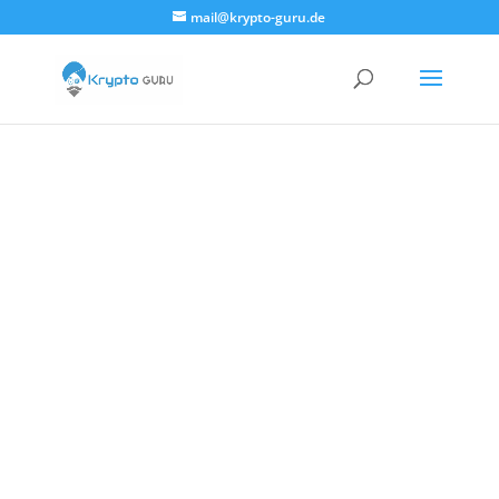
mail@krypto-guru.de
News-Ticker
Hier haben wir dir die wichtigsten
technischen Chartanalysen von
Kryptowährungen im
deutschsprachigem Raum in
hochqualitativen Artikeln
zusammengefasst.