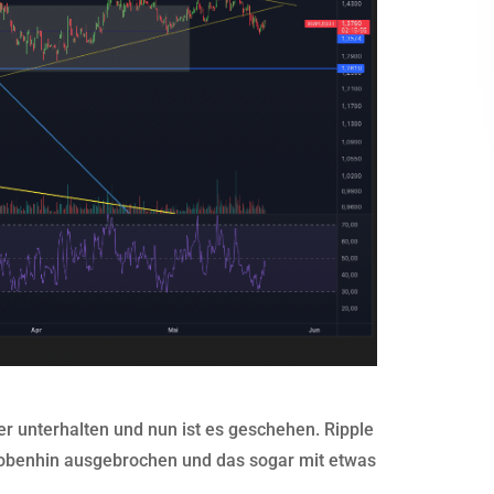
r unterhalten und nun ist es geschehen. Ripple
h obenhin ausgebrochen und das sogar mit etwas