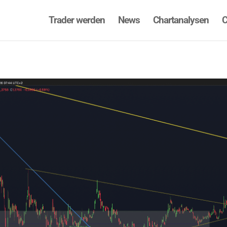
Trader werden
News
Chartanalysen
C