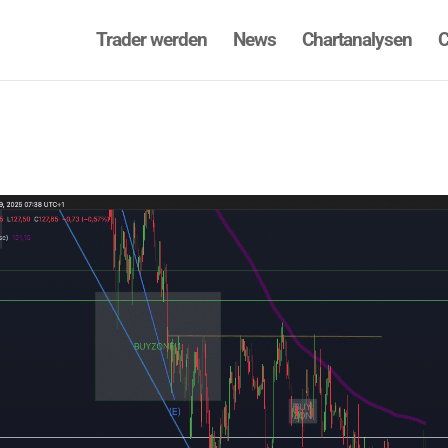
Trader werden
News
Chartanalysen
C