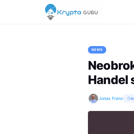
NEWS
Neobrok
Handel s
Jonas Franz
Ak