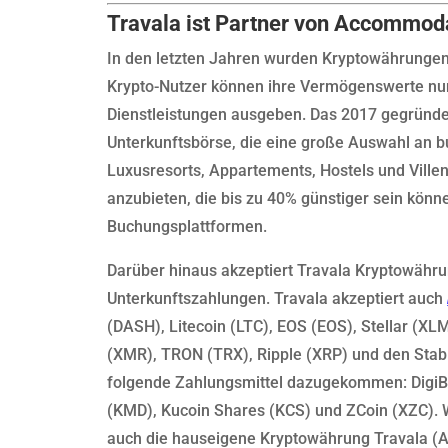
Travala ist Partner von Accommo
In den letzten Jahren wurden Kryptowährung
Krypto-Nutzer können ihre Vermögenswerte nun
Dienstleistungen ausgeben. Das 2017 gegründe
Unterkunftsbörse, die eine große Auswahl an b
Luxusresorts, Appartements, Hostels und Villen
anzubieten, die bis zu 40% günstiger sein könn
Buchungsplattformen.
Darüber hinaus akzeptiert Travala Kryptowähru
Unterkunftszahlungen. Travala akzeptiert auch
(DASH), Litecoin (LTC), EOS (EOS), Stellar (X
(XMR), TRON (TRX), Ripple (XRP) und den Stabl
folgende Zahlungsmittel dazugekommen: Digi
(KMD), Kucoin Shares (KCS) und ZCoin (XZC). W
auch die hauseigene Kryptowährung Travala (A