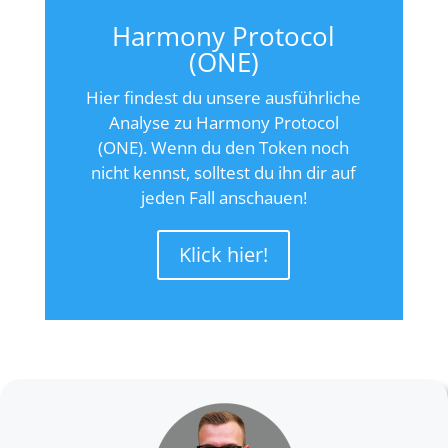
Harmony Protocol
(ONE)
Hier findest du unsere ausführliche
Analyse zu Harmony Protocol
(ONE). Wenn du den Token noch
nicht kennst, solltest du ihn dir auf
jeden Fall anschauen!
Klick hier!