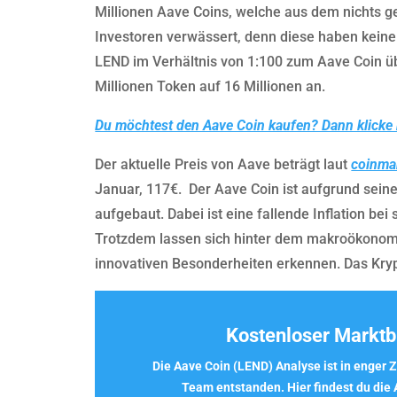
Millionen Aave Coins, welche aus dem nichts g
Investoren verwässert, denn diese haben kein
LEND im Verhältnis von 1:100 zum Aave Coin üb
Millionen Token auf 16 Millionen an.
Du möchtest den Aave Coin kaufen? Dann klicke 
Der aktuelle Preis von Aave beträgt laut
coinma
Januar, 117€. Der Aave Coin ist aufgrund sein
aufgebaut. Dabei ist eine fallende Inflation be
Trotzdem lassen sich hinter dem makroökonom
innovativen Besonderheiten erkennen. Das Kryp
Kostenloser Marktbr
Die Aave Coin (LEND) Analyse ist in enge
Team entstanden. Hier findest du die