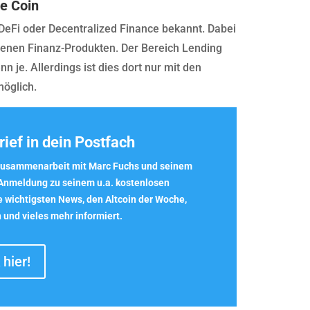
e Coin
DeFi oder Decentralized Finance bekannt. Dabei
denen Finanz-Produkten. Der Bereich Lending
nn je. Allerdings ist dies dort nur mit den
möglich.
ief in dein Postfach
r Zusammenarbeit mit Marc Fuchs und seinem
 Anmeldung zu seinem u.a.
kostenlosen
ie wichtigsten
News
, den
Altcoin der Woche
,
n
und vieles mehr informiert.
 hier!