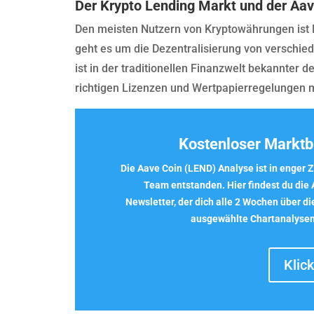
Der Krypto Lending Markt und der Aav
Den meisten Nutzern von Kryptowährungen ist 
geht es um die Dezentralisierung von verschie
ist in der traditionellen Finanzwelt bekannter de
richtigen Lizenzen und Wertpapierregelungen 
Kostenloser Marktbr
Die Aave Coin (LEND) Analyse ist in enge
Team entstanden. Hier findest du die
Newsletter
, der dich alle 2 Wochen über d
ausgewählte
Chartanalyse
Klick