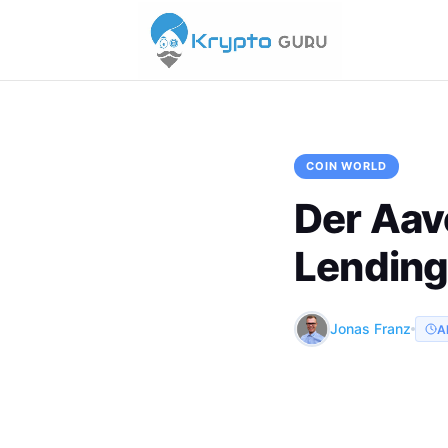
COIN WORLD
Der Aav
Lending
Jonas Franz
A