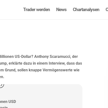
Trader werden
News
Chartanalysen
C
 Billionen US-Dollar? Anthony Scaramucci, der
p, erklärte dazu in einem Interview, dass das
sem Grund, sollen knappe Vermögenswerte wie
en.
lionen USD
tcoin