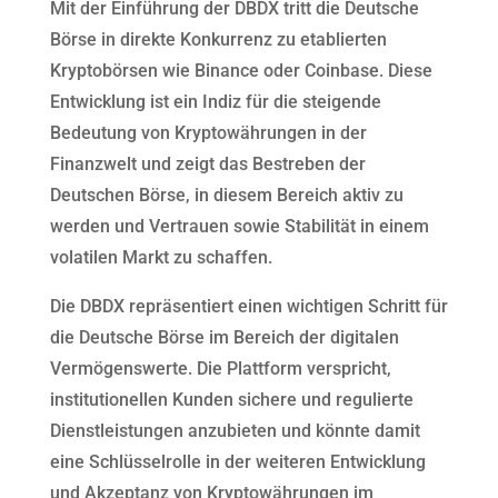
Mit der Einführung der DBDX tritt die Deutsche
Börse in direkte Konkurrenz zu etablierten
Kryptobörsen wie Binance oder Coinbase. Diese
Entwicklung ist ein Indiz für die steigende
Bedeutung von Kryptowährungen in der
Finanzwelt und zeigt das Bestreben der
Deutschen Börse, in diesem Bereich aktiv zu
werden und Vertrauen sowie Stabilität in einem
volatilen Markt zu schaffen.
Die DBDX repräsentiert einen wichtigen Schritt für
die Deutsche Börse im Bereich der digitalen
Vermögenswerte. Die Plattform verspricht,
institutionellen Kunden sichere und regulierte
Dienstleistungen anzubieten und könnte damit
eine Schlüsselrolle in der weiteren Entwicklung
und Akzeptanz von Kryptowährungen im