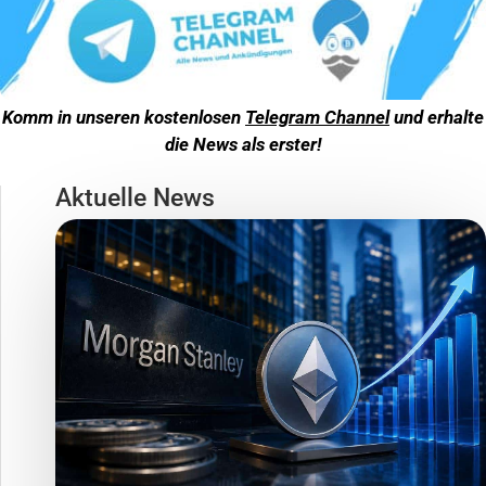
Komm in unseren kostenlosen
Telegram Channel
und erhalte
die News als erster!
Aktuelle News