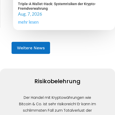
Triple-A Wallet-Hack: Systemrisiken der Krypto-
Fremdverwahrung
Aug. 7, 2026
mehr lesen
Weitere News
Risikobelehrung
Der Handel mit Kryptowährungen wie
Bitcoin & Co. ist sehr risikoreich! Er kann im
schlimmsten Fall zum Totalverlust der