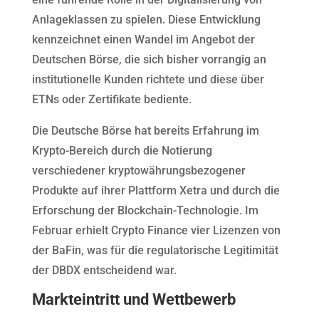
Anlageklassen zu spielen. Diese Entwicklung
kennzeichnet einen Wandel im Angebot der
Deutschen Börse, die sich bisher vorrangig an
institutionelle Kunden richtete und diese über
ETNs oder Zertifikate bediente.
Die Deutsche Börse hat bereits Erfahrung im
Krypto-Bereich durch die Notierung
verschiedener kryptowährungsbezogener
Produkte auf ihrer Plattform Xetra und durch die
Erforschung der Blockchain-Technologie. Im
Februar erhielt Crypto Finance vier Lizenzen von
der BaFin, was für die regulatorische Legitimität
der DBDX entscheidend war.
Markteintritt und Wettbewerb