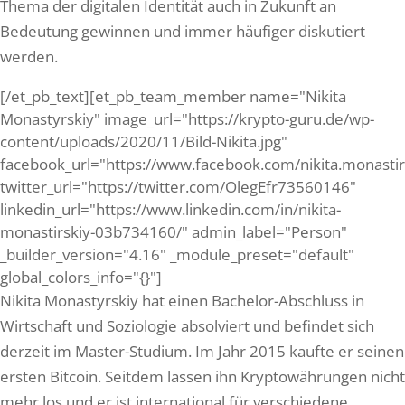
Thema der digitalen Identität auch in Zukunft an
Bedeutung gewinnen und immer häufiger diskutiert
werden.
[/et_pb_text][et_pb_team_member name="Nikita
Monastyrskiy" image_url="https://krypto-guru.de/wp-
content/uploads/2020/11/Bild-Nikita.jpg"
facebook_url="https://www.facebook.com/nikita.monastir
twitter_url="https://twitter.com/OlegEfr73560146"
linkedin_url="https://www.linkedin.com/in/nikita-
monastirskiy-03b734160/" admin_label="Person"
_builder_version="4.16" _module_preset="default"
global_colors_info="{}"]
Nikita Monastyrskiy hat einen Bachelor-Abschluss in
Wirtschaft und Soziologie absolviert und befindet sich
derzeit im Master-Studium. Im Jahr 2015 kaufte er seinen
ersten Bitcoin. Seitdem lassen ihn Kryptowährungen nicht
mehr los und er ist international für verschiedene