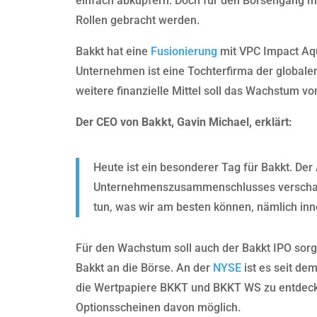
einfach abkupfern. Doch für den Börsengang mus
Rollen gebracht werden.
Bakkt hat eine
Fusionierung
mit VPC Impact Aqu
Unternehmen ist eine Tochterfirma der globalen
weitere finanzielle Mittel soll das Wachstum v
Der CEO von Bakkt, Gavin Michael, erklärt:
Heute ist ein besonderer Tag für Bakkt. Der
Unternehmenszusammenschlusses verschafft
tun, was wir am besten können, nämlich inno
Für den Wachstum soll auch der Bakkt IPO sorg
Bakkt an die Börse. An der
NYSE
ist es seit de
die Wertpapiere BKKT und BKKT WS zu entdecke
Optionsscheinen davon möglich.