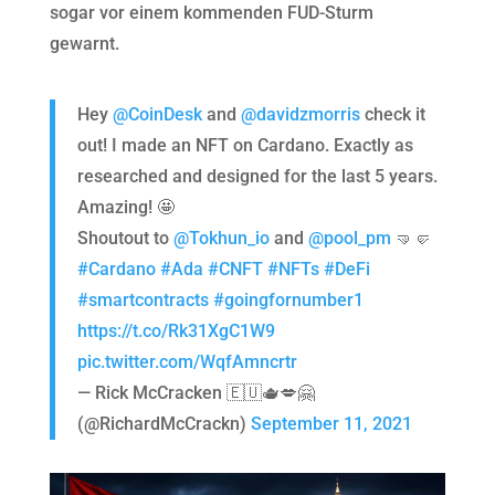
sogar vor einem kommenden FUD-Sturm
gewarnt.
Hey
@CoinDesk
and
@davidzmorris
check it
out! I made an NFT on Cardano. Exactly as
researched and designed for the last 5 years.
Amazing! 🤩
Shoutout to
@Tokhun_io
and
@pool_pm
🤜🤛
#Cardano
#Ada
#CNFT
#NFTs
#DeFi
#smartcontracts
#goingfornumber1
https://t.co/Rk31XgC1W9
pic.twitter.com/WqfAmncrtr
— Rick McCracken 🇪🇺🫖💋🤗
(@RichardMcCrackn)
September 11, 2021