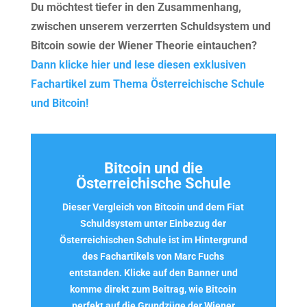
Du möchtest tiefer in den Zusammenhang,
zwischen unserem verzerrten Schuldsystem und
Bitcoin sowie der Wiener Theorie eintauchen?
Dann klicke hier und lese diesen exklusiven
Fachartikel zum Thema Österreichische Schule
und Bitcoin!
Bitcoin und die
Österreichische Schule
Dieser Vergleich von Bitcoin und dem Fiat
Schuldsystem unter Einbezug der
Österreichischen Schule ist im Hintergrund
des
Fachartikels
von Marc Fuchs
entstanden. Klicke auf den Banner und
komme direkt zum Beitrag,
wie Bitcoin
perfekt auf die Grundzüge der Wiener