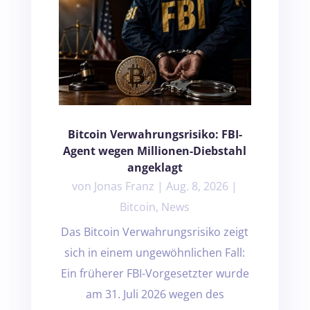
Bitcoin Verwahrungsrisiko: FBI-
Agent wegen Millionen-Diebstahl
angeklagt
von
Jonas Franz
|
Aug. 8, 2026
|
Bitcoin
,
News
Das Bitcoin Verwahrungsrisiko zeigt
sich in einem ungewöhnlichen Fall:
Ein früherer FBI-Vorgesetzter wurde
am 31. Juli 2026 wegen des