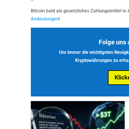
Bitcoin bald als gesetzliches Zahlungsmittel i
Andeutungen
!
Folge uns 
Um immer die wichtigsten Neuigke
Kryptowährungen zu erhalt
Klick