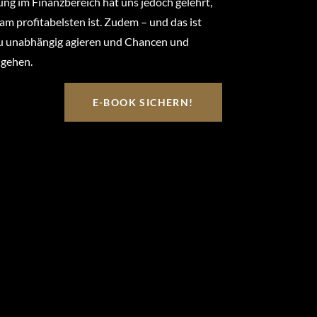
ung im Finanzbereich hat uns jedoch gelehrt,
am profitabelsten ist. Zudem – und das ist
 Du unabhängig agieren und Chancen und
ingehen.
E-BOOK SICHERN!