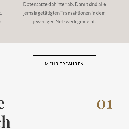
Datensätze dahinter ab. Damit sind alle
,
jemals getätigten Transaktionen in dem
h
jeweiligen Netzwerk gemeint.
MEHR ERFAHREN
01
e
ch