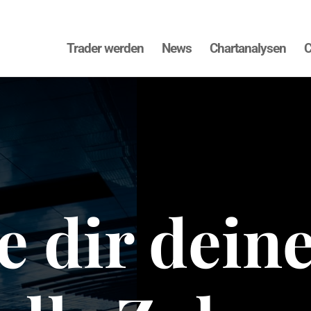
Trader werden
News
Chartanalysen
C
e dir dein